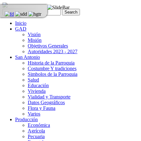
Inicio
GAD
Visión
Misión
Objetivos Generales
Autoridades 2023 - 2027
San Antonio
Historia de la Parroquia
Costumbre Y tradiciones
Simbolos de la Parroquia
Salud
Educación
Vivienda
Vialidad y Transporte
Datos Geográficos
Flora y Fauna
Varios
Producción
Económica
Agrícola
Pecuaria