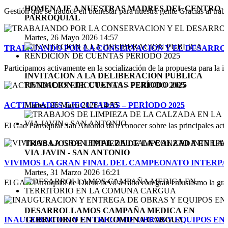
HOMENAJE A NUESTRAS MADRES DEL CENTRO
Gestión que se traduce en bienestar para nuestra gente Gracias al traba
PARROQUIAL
Martes, 26 Mayo 2026 14:57
TRABAJANDO POR LA CONSERVACION Y EL DESARRO
Participamos activamente en la socialización de la propuesta para la i
INVITACION A LA DELIBERACION PUBLICA
RENDICION DE CUENTAS PERIODO 2025
Martes, 26 Mayo 2026 14:55
ACTIVIDADES EJECUTADAS – PERÍODO 2025
El Gad Parroquial San Antonio da a conocer sobre las principales acti
TRABAJOS DE LIMPIEZA DE LA CALZADA EN LA
VIA JAVIN - SAN ANTONIO
VIVIMOS LA GRAN FINAL DEL CAMPEONATO INTERP
Martes, 31 Marzo 2026 16:21
El GAD Parroquial de Ducur llevó a cabo con gran entusiasmo la gran
DESARROLLAMOS CAMPAÑA MEDICA EN
TERRITORIO EN LA COMUNA CARGUA
INAUGURACION Y ENTREGA DE OBRAS Y EQUIPOS EN