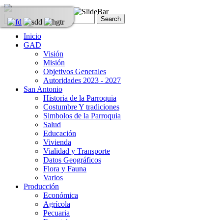
Inicio
GAD
Visión
Misión
Objetivos Generales
Autoridades 2023 - 2027
San Antonio
Historia de la Parroquia
Costumbre Y tradiciones
Simbolos de la Parroquia
Salud
Educación
Vivienda
Vialidad y Transporte
Datos Geográficos
Flora y Fauna
Varios
Producción
Económica
Agrícola
Pecuaria