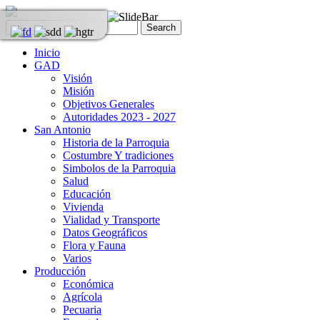
Inicio
GAD
Visión
Misión
Objetivos Generales
Autoridades 2023 - 2027
San Antonio
Historia de la Parroquia
Costumbre Y tradiciones
Simbolos de la Parroquia
Salud
Educación
Vivienda
Vialidad y Transporte
Datos Geográficos
Flora y Fauna
Varios
Producción
Económica
Agrícola
Pecuaria