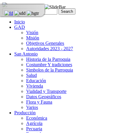
Inicio
GAD
Visión
Misión
Objetivos Generales
Autoridades 2023 - 2027
San Antonio
Historia de la Parroquia
Costumbre Y tradiciones
Simbolos de la Parroquia
Salud
Educación
Vivienda
Vialidad y Transporte
Datos Geográficos
Flora y Fauna
Varios
Producción
Económica
Agrícola
Pecuaria