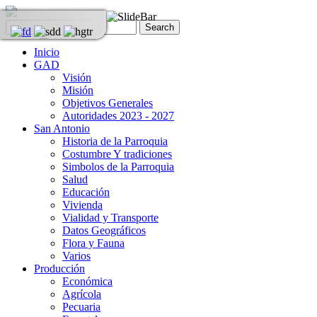
Inicio
GAD
Visión
Misión
Objetivos Generales
Autoridades 2023 - 2027
San Antonio
Historia de la Parroquia
Costumbre Y tradiciones
Simbolos de la Parroquia
Salud
Educación
Vivienda
Vialidad y Transporte
Datos Geográficos
Flora y Fauna
Varios
Producción
Económica
Agrícola
Pecuaria